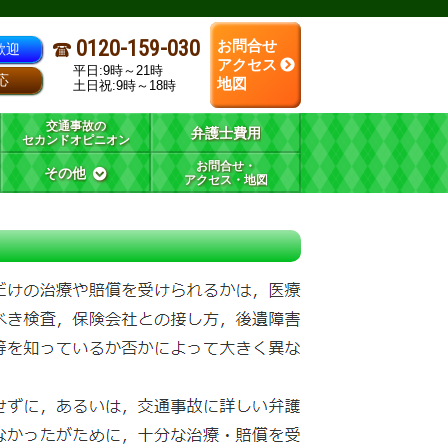
0120-159-030
お問合せ
歓迎
アクセス
平日:9時～21時
応
地図
土日祝:9時～18時
交通事故の
弁護士費用
セカンドオピニオン
お問合せ・
その他
アクセス・地図