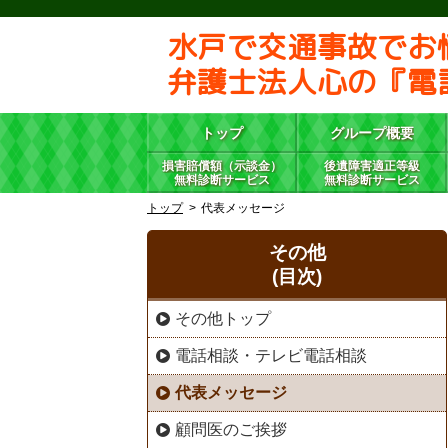
水戸で交通事故でお
弁護士法人心の『電
トップ
グループ概要
損害賠償額（示談金）
後遺障害適正等級
無料診断サービス
無料診断サービス
トップ
代表メッセージ
その他
(目次)
その他トップ
電話相談・テレビ電話相談
代表メッセージ
顧問医のご挨拶