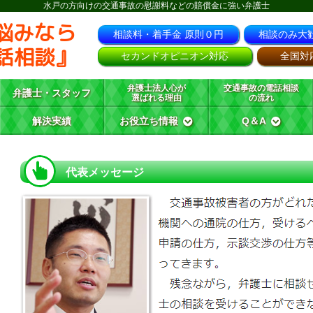
水戸の方向けの交通事故の慰謝料などの賠償金に強い弁護士
悩みなら
相談料・着手金 原則０円
相談のみ大
話相談』
セカンドオピニオン対応
全国対
弁護士法人心が
交通事故の電話相談
弁護士・スタッフ
選ばれる理由
の流れ
解決実績
お役立ち情報
Q＆A
代表メッセージ